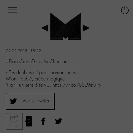
Afficher
Panneau de gestion des cookies
Labo
Connex
-
le
M-
menu
Aller
au
menu
02.02.2018 - 18:22
Aller
au
#PlaceCrêpeDansUneChanson
contenu
« Tes doubles crêpes si romantiques
Aller
M’ont troublé, crêpe magique
à
Y a-t-il un sens à ta v… https://t.co/8SE9efuTrx
la
recherche
Voir sur twitter
0