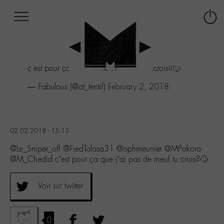
Afficher
Panneau de gestion des cookies
Labo
Connex
-
le
M-
menu
Aller
c'est pour ça que j'ai pas de meuf tu crois?🙄
au
menu
— Fabulous (@at_tentif)
February 2, 2018
Aller
au
contenu
Aller
02.02.2018 - 15:15
à
la
@Le_Sniper_off @FredTolosa31 @ophmeunier @MPokora
recherche
@M_Chedid c’est pour ça que j’ai pas de meuf tu crois?🙄
Voir sur twitter
0