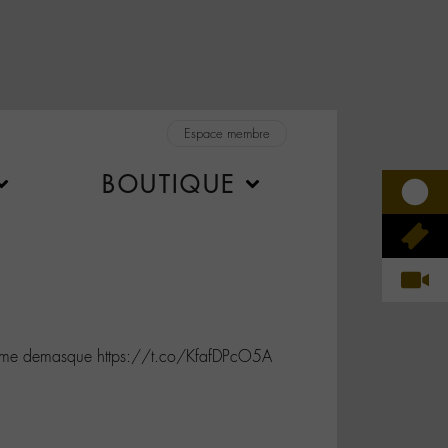
Espace membre
BOUTIQUE
e me demasque https://t.co/KfafDPcO5A