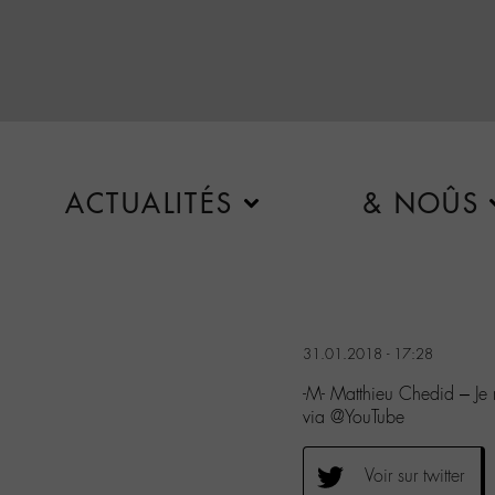
ACTUALITÉS
& NOÛS
31.01.2018 - 17:28
-M- Matthieu Chedid – J
via @YouTube
Voir sur twitter