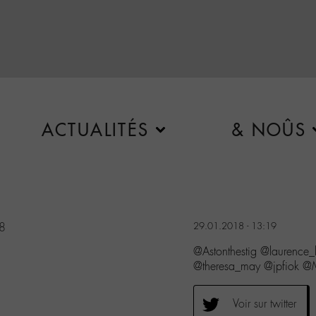
ACTUALITÉS
& NOÛS
18
29.01.2018 - 13:19
@Astonthestig @laurenc
@theresa_may @jpfiok
Voir sur twitter