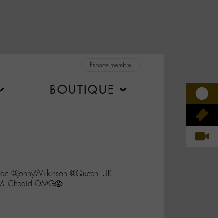
Espace membre
BOUTIQUE
e_lac @JonnyWilkinson @Queen_UK
 @M_Chedid OMG😱