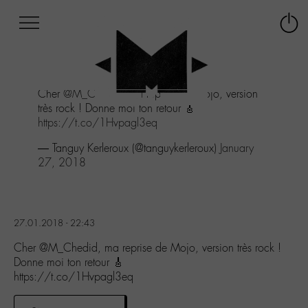
Afficher
Panneau de gestion des cookies
Labo
Connex
-
le
M-
menu
Aller
Cher
@M_Chedid
, ma reprise de Mojo, version
au
très rock ! Donne moi ton retour 🎸
menu
https://t.co/1Hvpagl3eq
Aller
au
— Tanguy Kerleroux (@tanguykerleroux)
January
contenu
27, 2018
Aller
à
la
recherche
27.01.2018 - 22:43
Cher @M_Chedid, ma reprise de Mojo, version très rock !
Donne moi ton retour 🎸
https://t.co/1Hvpagl3eq