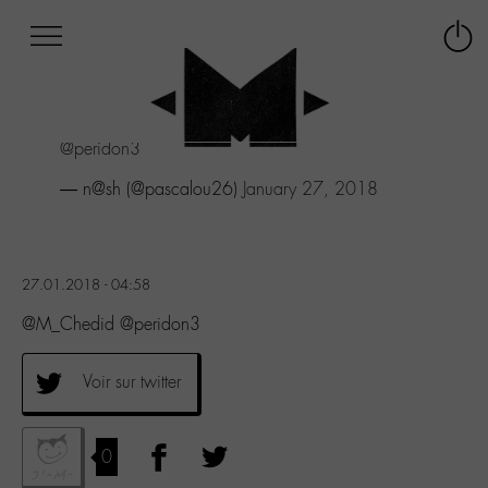
Afficher
Panneau de gestion des cookies
Labo
Connex
-
le
M-
menu
Aller
@peridon3
au
menu
— n@sh (@pascalou26)
January 27, 2018
Aller
au
contenu
Aller
27.01.2018 - 04:58
à
la
@M_Chedid @peridon3
recherche
Voir sur twitter
0