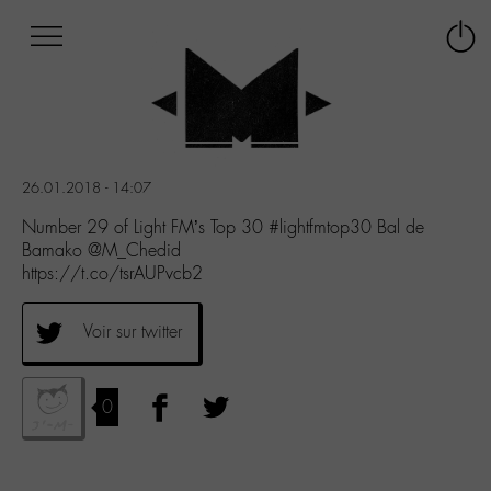
Afficher
Panneau de gestion des cookies
Labo
Connex
-
le
M-
menu
Aller
au
menu
26.01.2018 - 14:07
Aller
au
Number 29 of Light FM’s Top 30 #lightfmtop30 Bal de
contenu
Bamako @M_Chedid
Aller
https://t.co/tsrAUPvcb2
à
la
Voir sur twitter
recherche
0