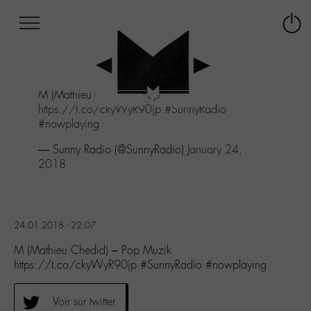
Afficher
Panneau de gestion des cookies
Labo
Connex
-
le
M-
menu
Aller
M (Mathieu Chedid) - Pop Muzik
au
https://t.co/ckyWyR90jp
#SunnyRadio
menu
#nowplaying
Aller
au
— Sunny Radio (@SunnyRadio)
January 24,
contenu
2018
Aller
à
la
recherche
24.01.2018 - 22:07
M (Mathieu Chedid) – Pop Muzik
https://t.co/ckyWyR90jp #SunnyRadio #nowplaying
Voir sur twitter