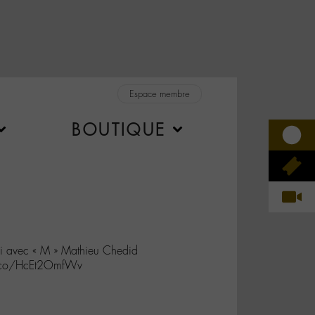
Espace membre
BOUTIQUE
ci avec « M » Mathieu Chedid
t.co/HcEt2OmfWv