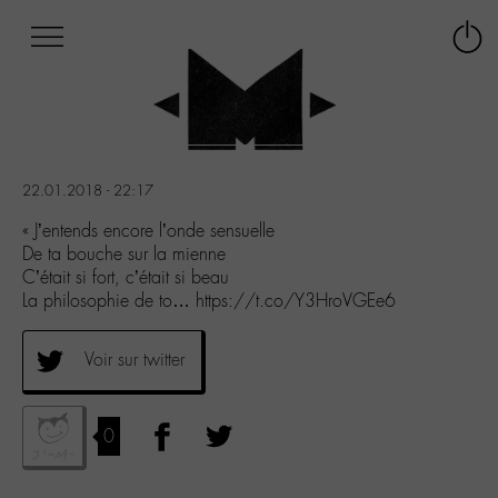
Afficher
Panneau de gestion des cookies
Labo
Connex
-
le
M-
menu
Aller
au
menu
22.01.2018 - 22:17
Aller
au
« J’entends encore l’onde sensuelle
contenu
De ta bouche sur la mienne
Aller
C’était si fort, c’était si beau
à
La philosophie de to… https://t.co/Y3HroVGEe6
la
recherche
Voir sur twitter
0