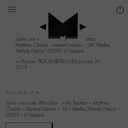
Afficher
Panneau de gestion des cookies
Labo
Connex
-
le
M-
menu
Aller
J'aime une vidéo
@YouTube
: "My Taratata -
au
Matthieu Chedid - General Elektriks / -M- "Medley
menu
Melody Nelson" (2009)" à l'adresse
Aller
au
— Romain TRUCHI (@TRUCHI2)
January 20,
contenu
2018
Aller
à
la
recherche
20.01.2018 - 17:16
J’aime une vidéo @YouTube : « My Taratata – Matthieu
Chedid – General Elektriks / -M- « Medley Melody Nelson »
(2009) » à l’adresse