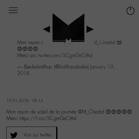
Afficher
Panneau de gestion des cookies
Labo
Connex
-
le
M-
menu
Aller
Mon rayon de soleil de la journée
@M_Chedid
😍
au
😍😍😍😍
menu
Merci
pic.twitter.com/SCgmDeCtAd
Aller
au
— &lødielintilhac (@lintilhacelodie)
January 19,
contenu
2018
Aller
à
la
recherche
19.01.2018 - 18:13
Mon rayon de soleil de la journée @M_Chedid 😍😍😍😍😍
Merci https://t.co/SCgmDeCtAd
Voir sur twitter