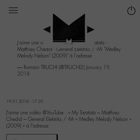
Afficher
Panneau de gestion des cookies
Labo
Connex
-
le
M-
menu
Aller
J'aime une vidéo
@YouTube
: "My Taratata -
au
Matthieu Chedid - General Elektriks / -M- "Medley
menu
Melody Nelson" (2009)" à l'adresse
Aller
au
— Romain TRUCHI (@TRUCHI2)
January 19,
contenu
2018
Aller
à
la
recherche
19.01.2018 - 17:20
J’aime une vidéo @YouTube : « My Taratata – Matthieu
Chedid – General Elektriks / -M- « Medley Melody Nelson »
(2009) » à l’adresse