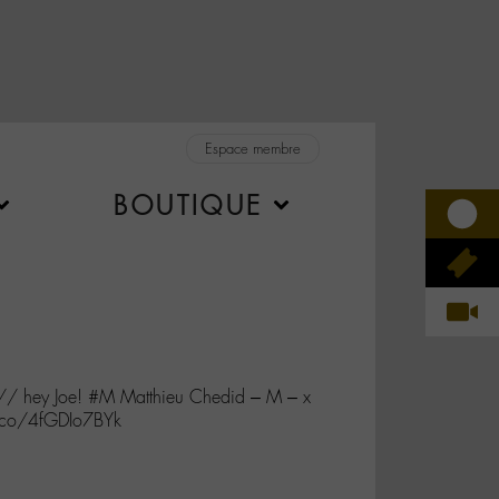
Espace membre
BOUTIQUE
 // hey Joe! #M Matthieu Chedid – M – x
t.co/4fGDIo7BYk