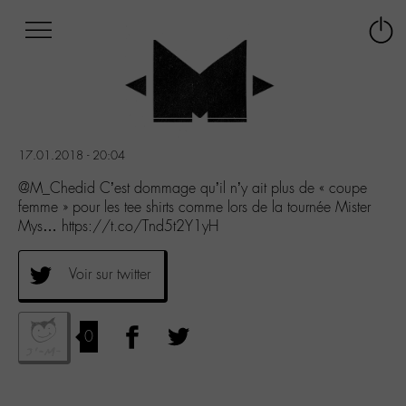
Afficher
Panneau de gestion des cookies
Labo
Connex
-
le
M-
menu
Aller
au
menu
17.01.2018 - 20:04
Aller
au
@M_Chedid C’est dommage qu’il n’y ait plus de « coupe
contenu
femme » pour les tee shirts comme lors de la tournée Mister
Aller
Mys… https://t.co/Tnd5t2Y1yH
à
la
Voir sur twitter
recherche
0