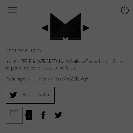
Afficher
Panneau de gestion des cookies
Labo
Connex
-
le
M-
menu
Aller
au
menu
17.01.2018 - 17:20
Aller
au
♪♫ #LaPERLEduMERCREDI by #MatthieuChedid ♪♫ – Sous
contenu
ta peau, douce et lisse, tu me laisse …
Aller
〽eremptah -… https://t.co/4xsZZKsVqF
à
la
recherche
Voir sur twitter
0