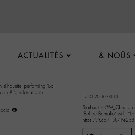
ACTUALITÉS
& NOÛS
n silhouette) performing 'Bal
na
in
#Paris
last month.
17.01.2018 - 03:13
Starburst – @M_Chedid an
ocial 📷
‘Bal de Bamako’ with #
https://t.co/1u84Pe2b8