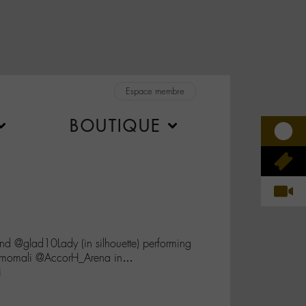
Espace membre
BOUTIQUE
d @glad10Lady (in silhouette) performing
Lamomali @AccorH_Arena in…
i