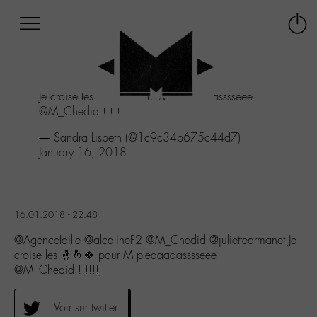
Afficher
Panneau de gestion des cookies
Labo
Connex
-
le
M-
menu
Aller
Je croise les 🤞🤞🍀 pour M pleaaaaasssseee
au
@M_Chedid
!!!!!!
menu
Aller
— Sandra Lisbeth (@1c9c34b675c44d7)
au
January 16, 2018
contenu
Aller
à
la
16.01.2018 - 22:48
recherche
@AgenceIdille @alcalineF2 @M_Chedid @juliettearmanet Je
croise les 🤞🤞🍀 pour M pleaaaaasssseee
@M_Chedid !!!!!!
Voir sur twitter