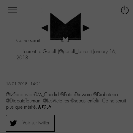
Afficher
Panneau de gestion des cookies
Labo
Connex
-
le
M-
menu
Aller
Ce ne serait plus que mérité.🎸🎼🎶
au
menu
— Laurent Le Goueff (@goueff_laurent)
January 16,
Aller
2018
au
contenu
Aller
à
16.01.2018 - 14:21
la
recherche
@tv5acoustic @M_Chedid @FatouDiawara @Diabateba
@DiabateToumani @LesVictoires @sebastienfolin Ce ne serait
plus que mérité.🎸🎼🎶
Voir sur twitter