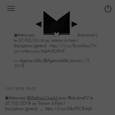
Afficher
Panneau de gestion des cookies
Labo
Connex
-
le
M-
menu
Aller
🎤Retrouvez
@MatthieuChedid
pour
@alcalineF2
au
le 07/02/2018 au Trianon à Paris !
menu
Inscriptions (gratuit) :
https://t.co/BcrmMavL7N
Aller
pic.twitter.com/AqMnXl28NP
au
contenu
— Agence Idille (@AgenceIdille)
January 15,
Aller
2018
à
la
recherche
15.01.2018 - 20:03
🎤Retrouvez
@MatthieuChedid
pour @alcalineF2 le
07/02/2018 au Trianon à Paris !
Inscriptions (gratuit) :… https://t.co/k8oPSOE4q0