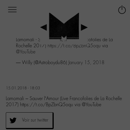
Afficher
Panneau de gestion des cookies
Labo
Connex
-
le
M-
menu
Aller
Lamomali - Sauver l'Amour (Live Francofolies de La
au
Rochelle 2017)
https://t.co/BpZbnQ5oqu
via
menu
@YouTube
Aller
au
— Willy (@Astroboydu86)
January 15, 2018
contenu
Aller
à
la
15.01.2018 - 18:03
recherche
Lamomali – Sauver l’Amour (Live Francofolies de La Rochelle
2017) https://t.co/BpZbnQ5oqu via @YouTube
Voir sur twitter