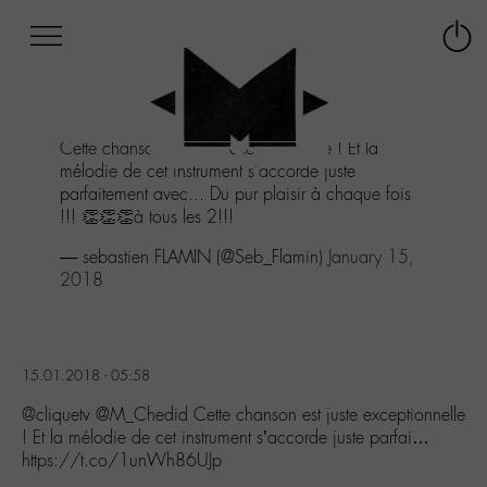
Afficher
Panneau de gestion des cookies
Labo
Connex
-
le
M-
menu
Aller
Cette chanson est juste exceptionnelle ! Et la
au
mélodie de cet instrument s'accorde juste
menu
parfaitement avec... Du pur plaisir à chaque fois
Aller
!!! 👏👏👏à tous les 2!!!
au
contenu
— sebastien FLAMIN (@Seb_Flamin)
January 15,
Aller
2018
à
la
recherche
15.01.2018 - 05:58
@cliquetv @M_Chedid Cette chanson est juste exceptionnelle
! Et la mélodie de cet instrument s’accorde juste parfai…
https://t.co/1unWh86UJp