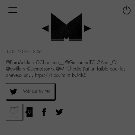
Afficher
Panneau de gestion des cookies
Labo
Connex
-
le
M-
menu
Aller
au
menu
14.01.2018 - 18:06
Aller
au
@PoraAdeline @Charliiine__ @GuillaumeTC @Amir_Off
contenu
@cwillem @DemaisonFx @M_Chedid J’ai un faible pour les
Aller
cheveux un… https://t.co/mlizTbU4KS
à
la
Voir sur twitter
recherche
0