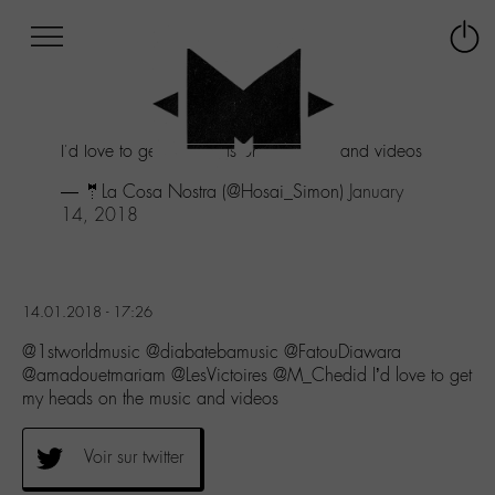
Afficher
Panneau de gestion des cookies
Labo
Connex
-
le
M-
menu
Aller
I'd love to get my heads on the music and videos
au
menu
— 🤵La Cosa Nostra (@Hosai_Simon)
January
Aller
14, 2018
au
contenu
Aller
à
14.01.2018 - 17:26
la
recherche
@1stworldmusic @diabatebamusic @FatouDiawara
@amadouetmariam @LesVictoires @M_Chedid I’d love to get
my heads on the music and videos
Voir sur twitter