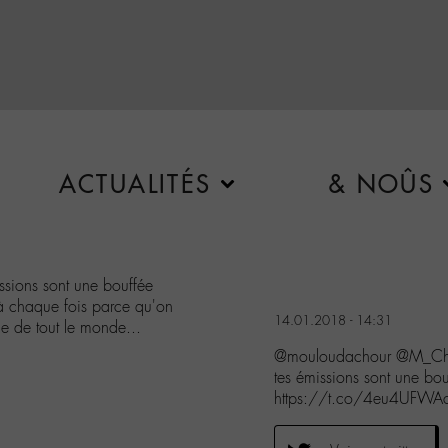
ACTUALITÉS
& NOÛS
sions sont une bouffée
à chaque fois parce qu'on
14.01.2018 - 14:31
rle de tout le monde...
@mouloudachour @M_Che
tes émissions sont une b
https://t.co/4eu4UFWA