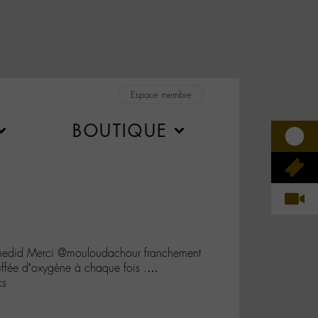
Espace membre
BOUTIQUE
did Merci @mouloudachour franchement
ouffée d’oxygène à chaque fois .…
cs