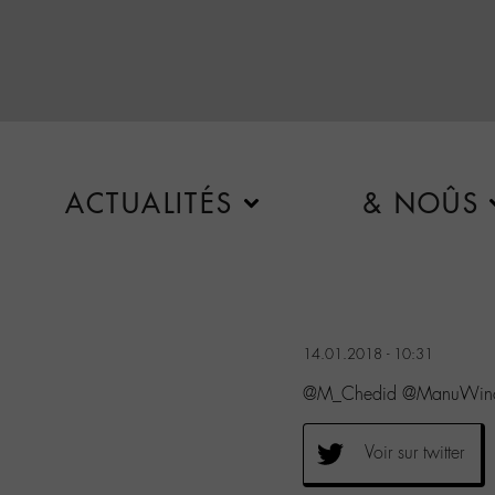
ACTUALITÉS
& NOÛS
14.01.2018 - 10:31
@M_Chedid @ManuWino 
Voir sur twitter