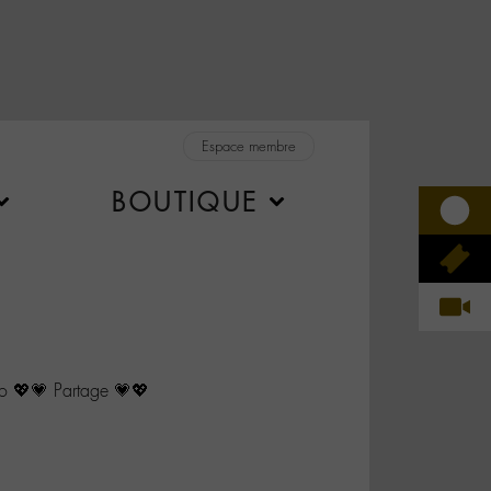
Espace membre
BOUTIQUE
💖💗 Partage 💗💖