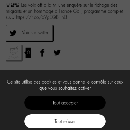
🚨🚨🚨 Les voix off à la tv, une enquête sur le fichage des
migrants et un hommage à France Gall, programme complet
su… https://t.co/aVgEQB1hEf
Voir sur twitter
0
Ce site utilise des cookies et vous donne le contrôle sur ceux
que vous souhaitez activer
Tout accepter
Tout refuser