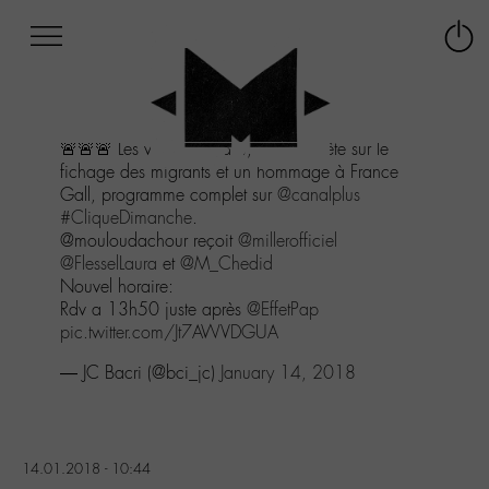
Afficher
Panneau de gestion des cookies
Labo
Connex
-
le
M-
menu
Aller
🚨🚨🚨 Les voix off à la tv, une enquête sur le
au
fichage des migrants et un hommage à France
menu
Gall, programme complet sur
@canalplus
Aller
#CliqueDimanche
.
au
@mouloudachour reçoit
@millerofficiel
contenu
@FlesselLaura
et
@M_Chedid
Aller
Nouvel horaire:
à
Rdv a 13h50 juste après
@EffetPap
la
pic.twitter.com/Jt7AWVDGUA
recherche
— JC Bacri (@bci_jc)
January 14, 2018
14.01.2018 - 10:44