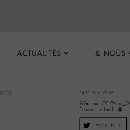
ACTUALITÉS
& NOÛS
 2018
14.01.2018 - 09:19
@GuillaumeTC @Amir_Of
Demaison à fond ! 😂
Voir sur twitter