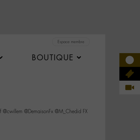
Espace membre
BOUTIQUE
f @cwillem @DemaisonFx @M_Chedid FX