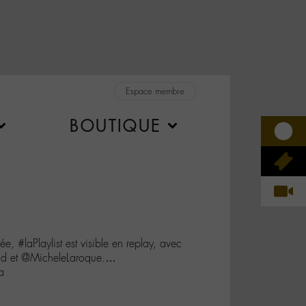
Espace membre
BOUTIQUE
e, #laPlaylist est visible en replay, avec
d et @MicheleLaroque.…
a