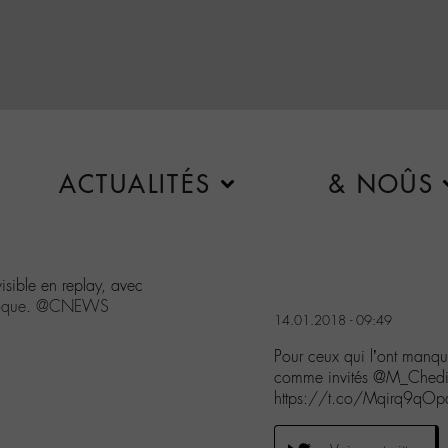
ACTUALITÉS
& NOÛS
visible en replay, avec
oque
.
@CNEWS
14.01.2018 - 09:49
Pour ceux qui l’ont manqué
comme invités @M_Chedi
https://t.co/Mqirq9qOp