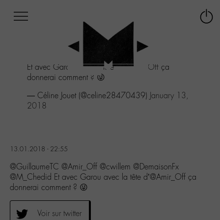
Afficher
Panneau de gestion des cookies
Labo
Connex
-
le
M-
menu
Aller
Et avec Garou avec la tête d'
@Amir_Off
ça
au
donnerai comment ? 😜
menu
Aller
— Céline Jouet (@celine28470439)
January 13,
au
2018
contenu
Aller
à
la
13.01.2018 - 22:55
recherche
@GuillaumeTC @Amir_Off @cwillem @DemaisonFx
@M_Chedid Et avec Garou avec la tête d’@Amir_Off ça
donnerai comment ? 😜
Voir sur twitter