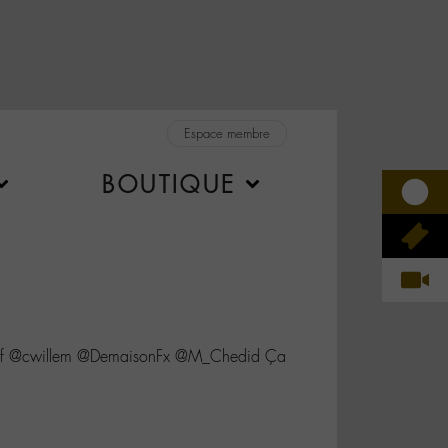
Espace membre
BOUTIQUE
f @cwillem @DemaisonFx @M_Chedid Ça