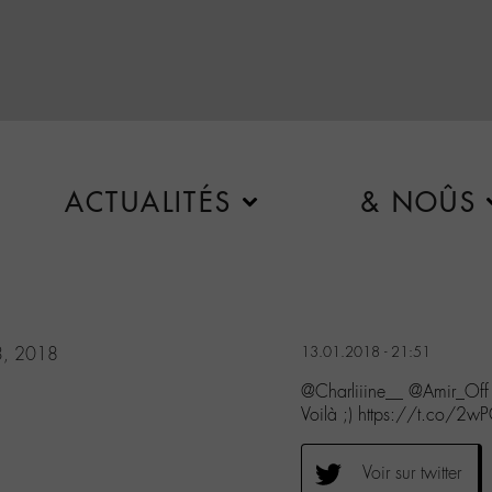
ACTUALITÉS
& NOÛS
3, 2018
13.01.2018 - 21:51
@Charliiine__ @Amir_Of
Voilà ;) https://t.co/2
Voir sur twitter