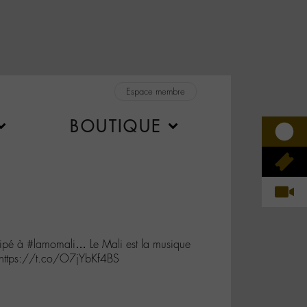
Espace membre
BOUTIQUE
icipé à #lamomali… Le Mali est la musique
https://t.co/O7jYbKf4BS