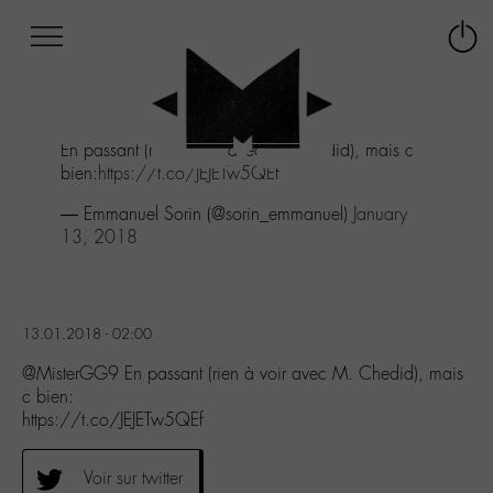
Afficher
Panneau de gestion des cookies
Labo
Connex
-
le
M-
menu
Aller
En passant (rien à voir avec M. Chedid), mais c
au
bien:
https://t.co/JEJETw5QEf
menu
Aller
— Emmanuel Sorin (@sorin_emmanuel)
January
au
13, 2018
contenu
Aller
à
la
13.01.2018 - 02:00
recherche
@MisterGG9 En passant (rien à voir avec M. Chedid), mais
c bien:
https://t.co/JEJETw5QEf
Voir sur twitter