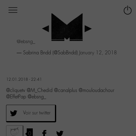
Afficher
Panneau de gestion des cookies
Labo
Connex
-
le
M-
menu
Aller
@ebsng_
au
menu
— Sabrina Bndd (@SabBndd)
January 12, 2018
Aller
au
contenu
Aller
12.01.2018 - 22:41
à
la
@cliquetv @M_Chedid @canalplus @mouloudachour
recherche
@EffetPap @ebsng_
Voir sur twitter
0