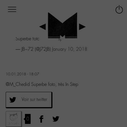
Afficher
Panneau de gestion des cookies
Labo
Connex
-
le
M-
menu
Aller
Superbe foto, très In Step
au
menu
— JB~72 (@J72JB)
January 10, 2018
Aller
au
contenu
Aller
10.01.2018 - 18:07
à
la
@M_Chedid Superbe foto, très In Step
recherche
Voir sur twitter
0