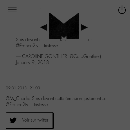
Afficher
Panneau de gestion des cookies
Labo
Connex
-
le
M-
menu
Aller
Suis devant cette émission justement sur
au
@France2tv .. tristesse
menu
Aller
— CAROLINE GONTHIER (@CaroGonthier)
au
January 9, 2018
contenu
Aller
à
la
09.01.2018 - 21:03
recherche
@M_Chedid Suis devant cette émission justement sur
@France2tv .. tristesse
Voir sur twitter