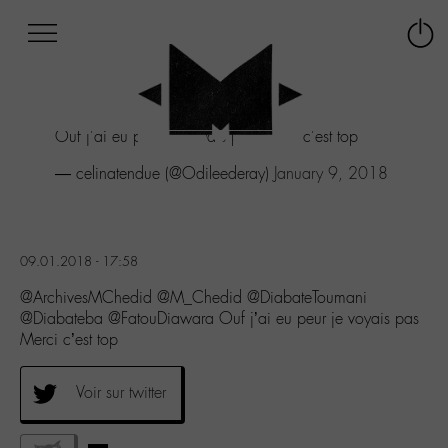
Afficher
Panneau de gestion des cookies
Labo
Connex
-
le
M-
menu
Aller
Ouf j'ai eu peur je voyais pas Merci c'est top
au
menu
— celinatendue (@Odileederay)
January 9, 2018
Aller
au
contenu
Aller
09.01.2018 - 17:58
à
la
@ArchivesMChedid @M_Chedid @DiabateToumani
recherche
@Diabateba @FatouDiawara Ouf j’ai eu peur je voyais pas
Merci c’est top
Voir sur twitter