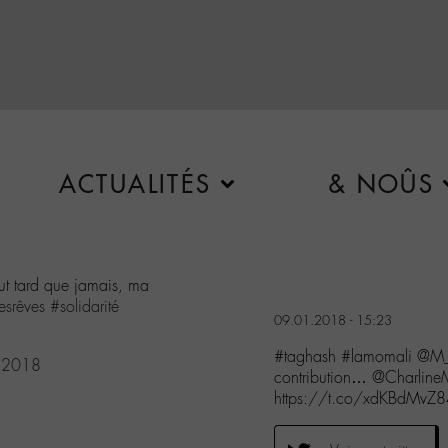
ACTUALITÉS
& NOÛS
t tard que jamais, ma
esrêves
#solidarité
09.01.2018 - 15:23
#taghash #lamomali @M_C
, 2018
contribution… @Charline
https://t.co/xdKBdMvZ