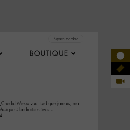
Espace membre
BOUTIQUE
hedid Mieux vaut tard que jamais, ma
Musique #lendroitdesrêves…
84