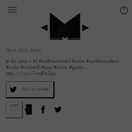
Afficher
Panneau de gestion des cookies
Labo
Connex
-
le
M-
menu
Aller
au
menu
08.01.2018 - 20:00
Aller
au
Je dis aime – M #mathieuchedid #aime #quidenousdeux
contenu
#rocks #rocknroll #pop #music #guitar…
Aller
https://t.co/7wrdPe2jbu
à
la
Voir sur twitter
recherche
0