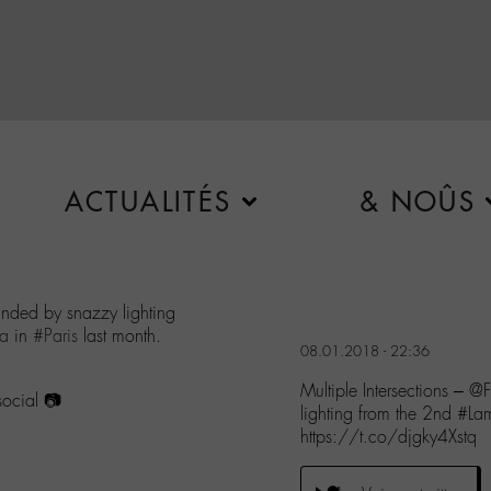
ACTUALITÉS
& NOÛS
nded by snazzy lighting
a
in
#Paris
last month.
08.01.2018 - 22:36
Multiple Intersections – 
ocial 📷
lighting from the 2nd #
https://t.co/djgky4Xstq