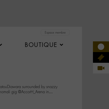
Espace membre
BOUTIQUE
@FatouDiawara surrounded by snazzy
Lamomali gig @AccorH_Arena in…