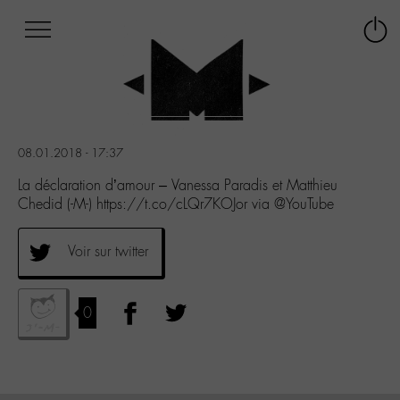
Afficher
Panneau de gestion des cookies
Labo
Connex
-
le
M-
menu
Aller
au
menu
08.01.2018 - 17:37
Aller
au
La déclaration d’amour – Vanessa Paradis et Matthieu
contenu
Chedid (-M-) https://t.co/cLQr7KOJor via @YouTube
Aller
à
Voir sur twitter
la
recherche
0