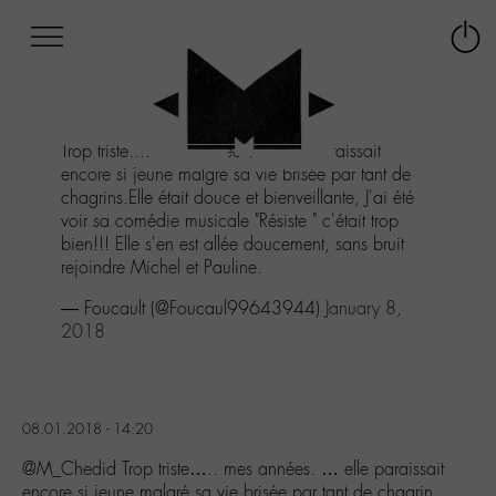
Afficher
Panneau de gestion des cookies
Labo
Connex
-
le
M-
menu
Aller
Trop triste..... mes années. ... elle paraissait
au
encore si jeune malgré sa vie brisée par tant de
menu
chagrins.Elle était douce et bienveillante, J'ai été
Aller
voir sa comédie musicale "Résiste " c'était trop
au
bien!!! Elle s'en est allée doucement, sans bruit
contenu
rejoindre Michel et Pauline.
Aller
à
— Foucault (@Foucaul99643944)
January 8,
la
2018
recherche
08.01.2018 - 14:20
@M_Chedid Trop triste….. mes années. … elle paraissait
encore si jeune malgré sa vie brisée par tant de chagrin…