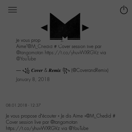
Afficher
Panneau de gestion des cookies
Labo
Connex
-
le
M-
menu
Aller
Je vous propose d'écouter "Je dis
au
Aime"
@M_Chedid
# Cover session live par
menu
@tangomotan
https://t.co/yhuvWXRGVz
via
Aller
@YouTube
au
contenu
— ꧁ 𝑪𝒐𝒗𝒆𝒓 & 𝑹𝒆𝒎𝒊𝒙 ꧂ (@CoverandRemix)
Aller
à
January 8, 2018
la
recherche
08.01.2018 - 12:37
Je vous propose d’écouter « Je dis Aime »@M_Chedid #
Cover session live par @tangomotan
https://t.co/yhuvWXRGVz via @YouTube