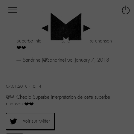
Afficher
Panneau de gestion des cookies
Labo
Connex
-
le
M-
menu
Aller
Superbe interprétation de cette superbe chanson
au
❤️❤️
menu
Aller
— Sandrine (@SandrineTruc)
January 7, 2018
au
contenu
Aller
à
la
07.01.2018 - 16:14
recherche
@M_Chedid Superbe interprétation de cette superbe
chanson ❤️❤️
Voir sur twitter