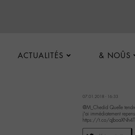
ACTUALITÉS
& NOÛS
07.01.2018 - 16:33
@M_Chedid Quelle tendres
j’ai immédiatement repe
https://t.co/qJboaXNh4T