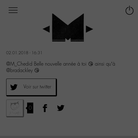
Afficher
Panneau de gestion des cookies
Labo
Connex
-
le
M-
menu
Aller
au
menu
02.01.2018 - 16:31
Aller
au
@M_Chedid Belle nouvelle année à toi 😘 ainsi qu’à
contenu
@bradackley 😘
Aller
à
Voir sur twitter
la
recherche
0