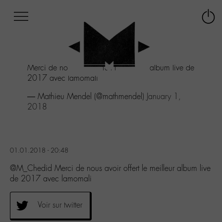
Afficher
Panneau de gestion des cookies
Labo
Connex
-
le
M-
menu
Aller
Merci de nous avoir offert le meilleur album live de
au
2017 avec lamomali
menu
Aller
— Mathieu Mendel (@mathmendel)
January 1,
au
2018
contenu
Aller
à
la
01.01.2018 - 20:48
recherche
@M_Chedid Merci de nous avoir offert le meilleur album live
de 2017 avec lamomali
Voir sur twitter