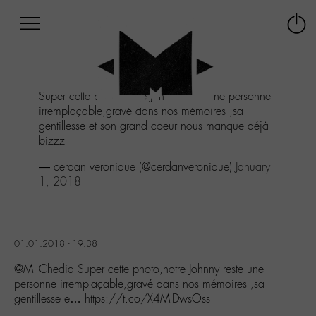
Afficher
Panneau de gestion des cookies
Labo
Connex
-
le
M-
menu
Aller
Super cette photo,notre Johnny reste une personne
au
irremplaçable,gravé dans nos mémoires ,sa
menu
gentillesse et son grand coeur nous manque déjà
Aller
bizzz
au
contenu
— cerdan veronique (@cerdanveronique)
January
Aller
1, 2018
à
la
recherche
01.01.2018 - 19:38
@M_Chedid Super cette photo,notre Johnny reste une
personne irremplaçable,gravé dans nos mémoires ,sa
gentillesse e… https://t.co/X4MlDwsOss