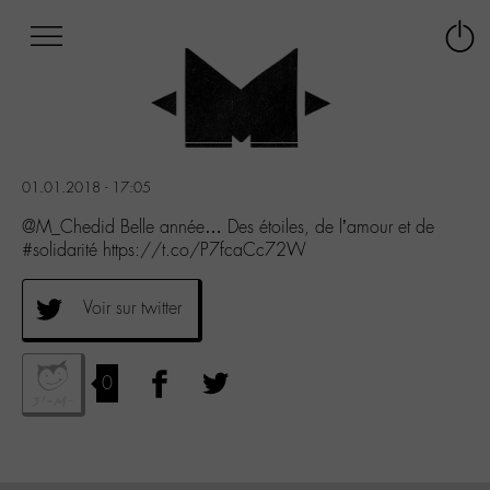
Afficher
Panneau de gestion des cookies
Labo
Connex
-
le
M-
menu
Aller
au
menu
01.01.2018 - 17:05
Aller
au
@M_Chedid Belle année… Des étoiles, de l’amour et de
contenu
#solidarité https://t.co/P7fcaCc72W
Aller
à
Voir sur twitter
la
recherche
0